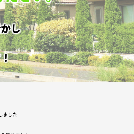
活かし
す！
しました