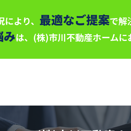
最適なご提案
況により、
で解
悩み
は、
(株)市川不動産ホーム