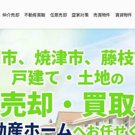
仲介売却
不動産買取
任意売却
空家対策
売買物件
賃貸物件
岡市、焼津市、藤枝
戸建て・土地
の
売却・買
動産ホーム
へお任せ